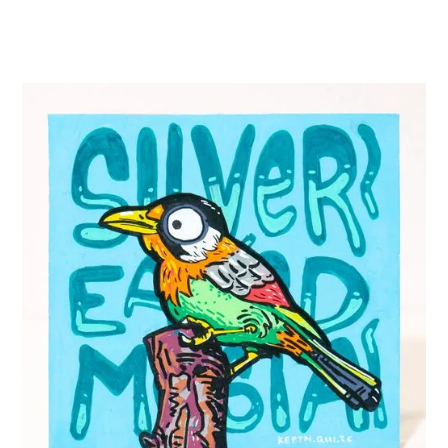
Original Acryl-
Gemälde „Silver-
Eared Mesia"
– handgemalt, 15×15 cm, Popart, Unikat, Wandbild
Dieses handgemalte Acryl-Gemälde eines
Silberohr-Sonnenvogels
auf MDF bringt
frischen Wind in dein Zuhause! Die lebendigen
Farben und das Motiv sind ein echter Blickfang
für dein Wohnzimmer oder Büro. Auch als